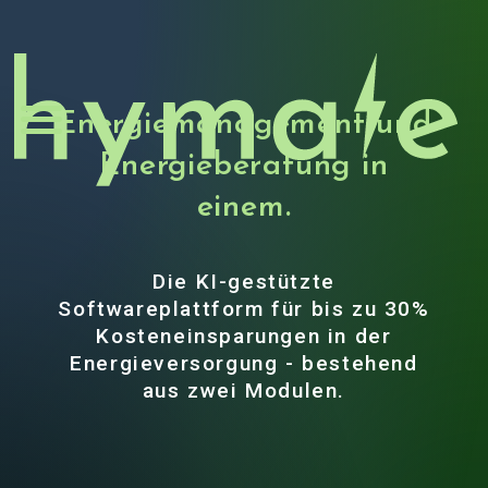
menu
Energiemanagement und
Energieberatung in
einem.
Die KI-gestützte
Softwareplattform für bis zu 30%
Kosteneinsparungen in der
Energieversorgung - bestehend
aus zwei Modulen.